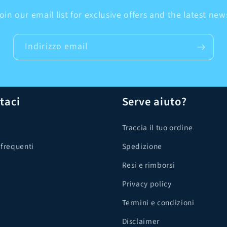
oin our email list for exclusive offers and the latest new
Indirizzo email
taci
Serve aiuto?
Traccia il tuo ordine
frequenti
Spedizione
Resi e rimborsi
Privacy policy
Termini e condizioni
Disclaimer